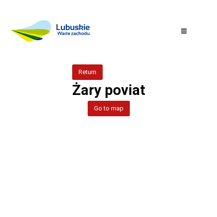
Return
Żary poviat
Go to map