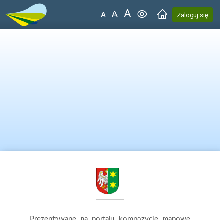
A
A
A
Zaloguj się
Wczytywanie portalu mapowego...
Czas ładowania
:
2.89 s
Prezentowane na portalu kompozycje mapowe