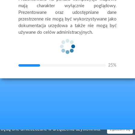
mają charakter wyłącznie poglądowy.
Prezentowane oraz udostępniane dane
przestrzenne nie mogą być wykorzystywane jako
dokumentacja urzędowa a także nie mogą być
używane do celów administracyjnych.
25%
W ramach strony geoportal.zpl.powiat.pl stosowane są pliki cookies oraz różne
technologie śledzenia stron internetowych w celu analizy ruchu na stronie.
Celem
plików cookies jest świadczenie usług na najwyższym poziomie, w tym również
dostosowanych do indywidualnych potrzeb użytkownika.
Korzystanie z usług wymaga akceptacji cookies co oznacza, że
będą one umieszczane w urządzeniu użytkownika.
Zgadzam się