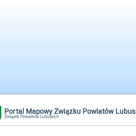
j
Wczytywanie portalu mapowego...
Czas ładowania
:
17.53 s
Portal Mapowy Związku Powiatów Lubus
Związek Powiatów Lubuskich