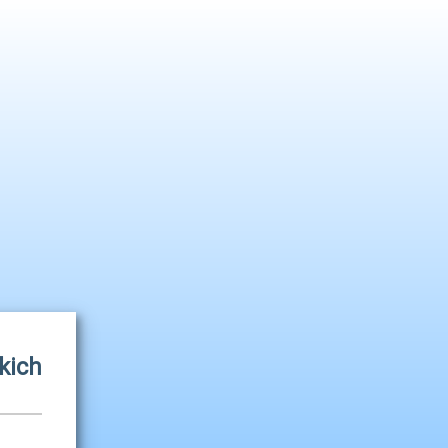
A
A
A
Strona główna
Zaloguj się
kich